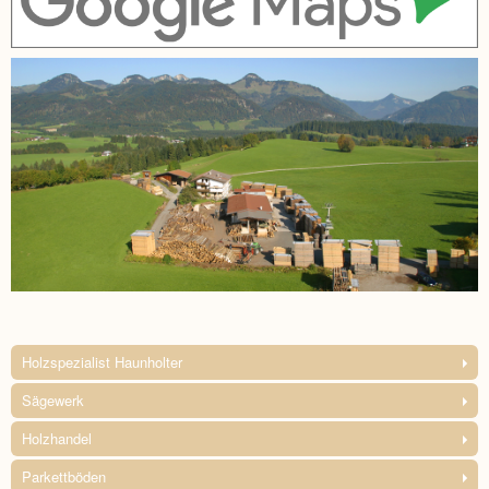
Holzspezialist Haunholter
Sägewerk
Holzhandel
Parkettböden